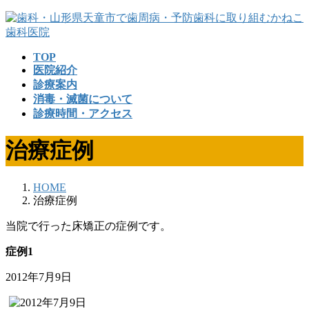
コ
ナ
ン
ビ
テ
ゲ
TOP
ン
ー
医院紹介
ツ
シ
診療案内
へ
ョ
消毒・滅菌について
ス
ン
診療時間・アクセス
キ
に
ッ
移
治療症例
プ
動
HOME
治療症例
当院で行った床矯正の症例です。
症例1
2012年7月9日