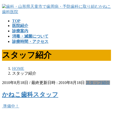
コ
ナ
ン
ビ
テ
ゲ
TOP
ン
ー
医院紹介
ツ
シ
診療案内
へ
ョ
消毒・滅菌について
ス
ン
診療時間・アクセス
キ
に
ッ
移
スタッフ紹介
プ
動
HOME
スタッフ紹介
2010年8月18日
/ 最終更新日時 :
2010年8月18日
スタッフ紹介
かねこ歯科スタッフ
準備中！