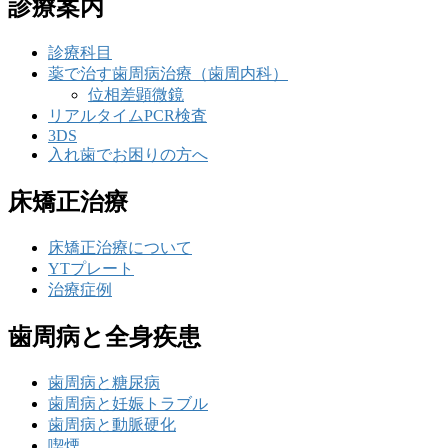
診療案内
診療科目
薬で治す歯周病治療（歯周内科）
位相差顕微鏡
リアルタイムPCR検査
3DS
入れ歯でお困りの方へ
床矯正治療
床矯正治療について
YTプレート
治療症例
歯周病と全身疾患
歯周病と糖尿病
歯周病と妊娠トラブル
歯周病と動脈硬化
喫煙