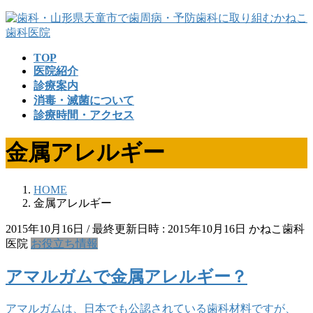
コ
ナ
ン
ビ
テ
ゲ
TOP
ン
ー
医院紹介
ツ
シ
診療案内
へ
ョ
消毒・滅菌について
ス
ン
診療時間・アクセス
キ
に
ッ
移
金属アレルギー
プ
動
HOME
金属アレルギー
2015年10月16日
/ 最終更新日時 :
2015年10月16日
かねこ歯科
医院
お役立ち情報
アマルガムで金属アレルギー？
アマルガムは、日本でも公認されている歯科材料ですが、