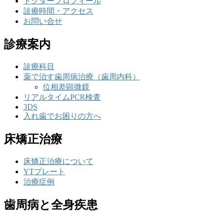
ドクタープロフィール
診療時間・アクセス
お問い合せ
診療案内
診療科目
薬で治す歯周病治療（歯周内科）
位相差顕微鏡
リアルタイムPCR検査
3DS
入れ歯でお困りの方へ
床矯正治療
床矯正治療について
YTプレート
治療症例
歯周病と全身疾患