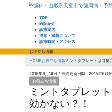
コ
ナ
ン
ビ
テ
ゲ
TOP
ン
ー
医院紹介
ツ
シ
診療案内
へ
ョ
消毒・滅菌について
ス
ン
診療時間・アクセス
キ
に
ッ
移
お役立ち情報
プ
動
HOME
お役立ち情報
ミントタブレットは口臭
2015年6月16日
/ 最終更新日時 :
2015年6月1
お役立ち情報
ミントタブレット
効かない？！