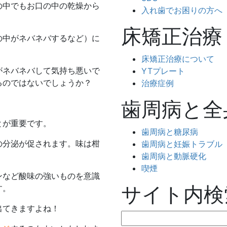
の中でもお口の中の乾燥から
入れ歯でお困りの方へ
床矯正治療
の中がネバネバするなど）に
床矯正治療について
がネバネバして気持ち悪いで
YTプレート
るのではないでしょうか？
治療症例
歯周病と全
とが重要です。
歯周病と糖尿病
の分泌が促されます。味は柑
歯周病と妊娠トラブル
歯周病と動脈硬化
喫煙
ンなど酸味の強いものを意識
サイト内検
す。
出てきますよね！
検