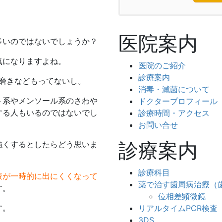
医院案内
多いのではないでしょうか？
気になりますよね。
医院のご紹介
診療案内
磨きなどもってないし。
消毒・滅菌について
ト系やメンソール系のさわや
ドクタープロフィール
する人もいるのではないでし
診療時間・アクセス
お問い合せ
診療案内
強くするとしたらどう思いま
診療科目
液が一時的に出にくくなって
薬で治す歯周病治療（
す。
位相差顕微鏡
す。
リアルタイムPCR検査
3DS