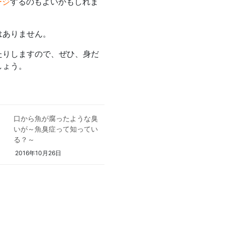
索:
ージ
するのもよいかもしれま
はありません。
たりしますので、ぜひ、身だ
しょう。
口から魚が腐ったような臭
いが～魚臭症って知ってい
る？～
2016年10月26日