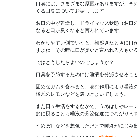
口臭には、さまざまな原因がありますが、そ
くる口臭についてお話しします。
お口の中が乾燥し、ドライマウス状態（お口
なると口が臭くなると言われています。
わかりやすい例でいうと、朝起きたときに口
すよね。その時に口が臭いと言われる人もい
ではどうしたらよいのでしょうか？
口臭を予防するためには唾液を分泌させるこ
固めなガムを食べると、噛む作用により唾液
橘系のレモンなどを選ぶとよいでしょう。
また日々生活をするなかで、うめぼしやレモ
的に摂ることも唾液の分泌促進につながりま
うめぼしなどを想像しただけで唾液がにじみ