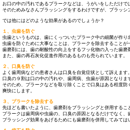
お口の中の汚れであるプラークなどは、うがいをしただけで
そのためみなさんブラッシングをするわけですが、ブラッシ
では他にはどのような効果があるのでしょうか？
１、虫歯を防ぐ
虫歯というものは、歯にくっついたプラーク中の細菌が作り
虫歯を防ぐために大事なことは、プラークを除去することが
歯磨剤には、歯の耐酸性の向上をするフッ化物の入った歯磨
また、歯の再石灰化促進作用のあるものも売られています。
２、口臭を防ぐ
よく歯周病などの患者さんは口臭を自覚症状として訴えます
口臭の９割は口の中の汚れや、歯周病、虫歯が原因となりま
そのため、プラークなどを取り除くことで口臭はある程度防
爽快にします。
３、プラークを除去する
先ほども書いたように、歯磨剤をブラッシングと併用するこ
プラークは歯周病や虫歯の、口臭の原因となるだけでなく、
ブラッシング効果をあげるためにも歯磨剤を併用してみては