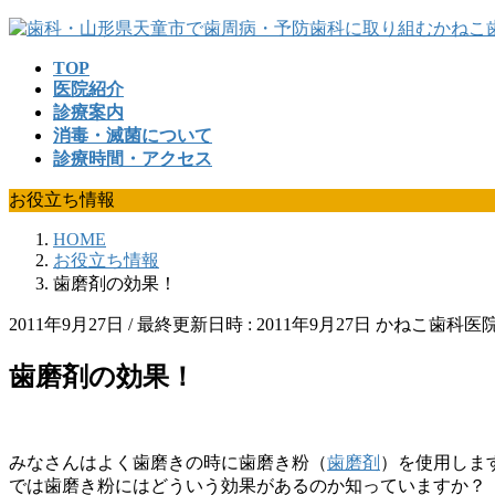
コ
ナ
ン
ビ
TOP
テ
ゲ
医院紹介
ン
ー
診療案内
ツ
シ
消毒・滅菌について
へ
ョ
診療時間・アクセス
ス
ン
キ
に
お役立ち情報
ッ
移
プ
動
HOME
お役立ち情報
歯磨剤の効果！
2011年9月27日
/ 最終更新日時 :
2011年9月27日
かねこ歯科医
歯磨剤の効果！
みなさんはよく歯磨きの時に歯磨き粉（
歯磨剤
）を使用しま
では歯磨き粉にはどういう効果があるのか知っていますか？