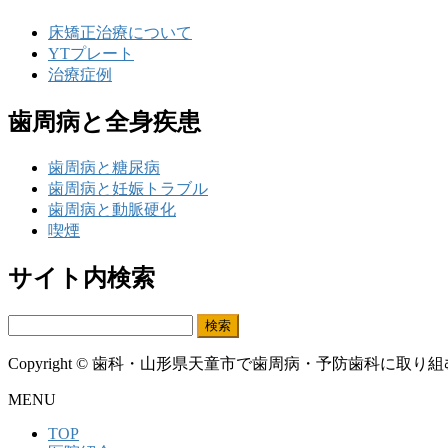
床矯正治療について
YTプレート
治療症例
歯周病と全身疾患
歯周病と糖尿病
歯周病と妊娠トラブル
歯周病と動脈硬化
喫煙
サイト内検索
検
索:
Copyright © 歯科・山形県天童市で歯周病・予防歯科に取り組むかねこ歯
MENU
TOP