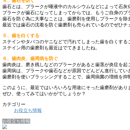
４、歯石を防ぐ
歯石とは、プラークが唾液中のカルシウムなどによって石灰
プラークが歯石になってしまってからでは、もうご自身のブ
歯石を防ぐ為に大事なことは、歯磨剤を使用しプラークを除
最近では歯石の沈着を防ぐ歯磨剤も売られているのでぜひチ
５、歯を白くする
ステインやタバコのヤニなどで汚れてしまった歯を白くする
ステイン用の歯磨剤も最近はでてきましたね。
６、歯肉炎、歯周病を防ぐ
歯肉炎は、磨き残しなどのプラークがあると歯茎が炎症を起
歯周病は、プラークや歯石などが原因でどんどん進行してい
歯磨剤を使いブラッシングすることで、歯周病菌の増殖を抑
このように、最近ではいろいろな用途にそった歯磨剤があり
ぜひ、使ってみてはいかがでしょうか？
カテゴリー
お役立ち情報
お役立ち情報