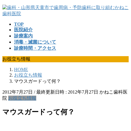
コ
ナ
ン
ビ
テ
ゲ
TOP
ン
ー
医院紹介
ツ
シ
診療案内
へ
ョ
消毒・滅菌について
ス
ン
診療時間・アクセス
キ
に
ッ
移
お役立ち情報
プ
動
HOME
お役立ち情報
マウスガードって何？
2012年7月27日
/ 最終更新日時 :
2012年7月27日
かねこ歯科医
院
お役立ち情報
マウスガードって何？