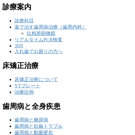
診療案内
診療科目
薬で治す歯周病治療（歯周内科）
位相差顕微鏡
リアルタイムPCR検査
3DS
入れ歯でお困りの方へ
床矯正治療
床矯正治療について
YTプレート
治療症例
歯周病と全身疾患
歯周病と糖尿病
歯周病と妊娠トラブル
歯周病と動脈硬化