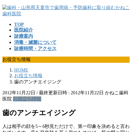
コ
ナ
ン
ビ
テ
ゲ
TOP
ン
ー
医院紹介
ツ
シ
診療案内
へ
ョ
消毒・滅菌について
ス
ン
診療時間・アクセス
キ
に
ッ
移
お役立ち情報
プ
動
HOME
お役立ち情報
歯のアンチエイジング
2012年11月22日
/ 最終更新日時 :
2012年11月22日
かねこ歯科
医院
お役立ち情報
歯のアンチエイジング
人は相手の顔を5～6秒見ただけで、第一印象を決めると言わ