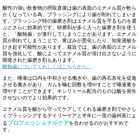
酸性の強い飲食物の摂取直後は歯の表面のエナメル質が軟ら
かくなっている為、ブラッシングにより歯が削れてしまいま
す。ブラッシング時の歯磨き剤はエナメル質を守るものを選
ぶとさらに効果的です。研磨剤が多く入った歯磨き剤を使う
と、「酸蝕歯」が進行してしまうことがあります。エナメル
質が削れてしまうことで、黄ばみが悪化したり、知覚過敏を
ひき起す可能性があります。最近では、歯の表面のエナメル
質を強化して、酸によってエナメル質が溶け出さないように
開発された歯磨き剤もあります。
酸蝕歯についてくわしくはこちらから。
また、唾液は口内を中和させる働きや、歯の再石灰化を促進
させる働きがあり、ガムを噛む回数を増やすことで唾液量を
増やすことができます。キシリトール配合のものは酸を発生
させないのでより効果的です。
エナメル質を酸から守ってケアしてくれる歯磨き剤でやさし
くブラッシングするデイリーケアと半年に一度の歯科医によ
プロフェッショナルケア
る
を合わせるのがおすすめで
す。