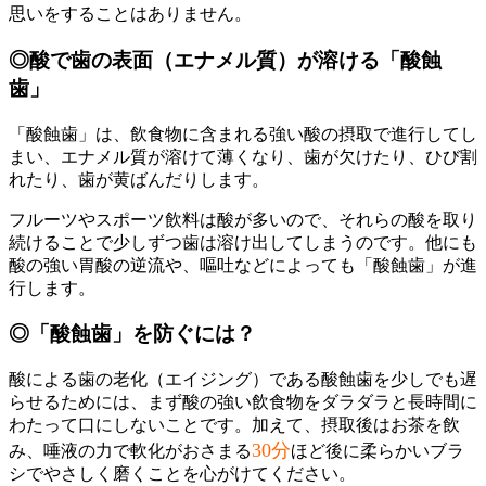
思いをすることはありません。
◎酸で歯の表面（エナメル質）が溶ける「酸蝕
歯」
「酸蝕歯」は、飲食物に含まれる強い酸の摂取で進行してし
まい、エナメル質が溶けて薄くなり、歯が欠けたり、ひび割
れたり、歯が黄ばんだりします。
フルーツやスポーツ飲料は酸が多いので、それらの酸を取り
続けることで少しずつ歯は溶け出してしまうのです。他にも
酸の強い胃酸の逆流や、嘔吐などによっても「酸蝕歯」が進
行します。
◎「酸蝕歯」を防ぐには？
酸による歯の老化（エイジング）である酸蝕歯を少しでも遅
らせるためには、まず酸の強い飲食物をダラダラと長時間に
わたって口にしないことです。加えて、摂取後はお茶を飲
30分
み、唾液の力で軟化がおさまる
ほど後に柔らかいブラ
シでやさしく磨くことを心がけてください。