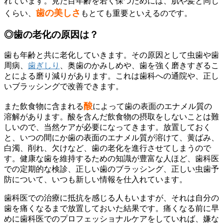
れています。見た目年齢を若く保つためには、肌や髪と同じ
歯の美しさ
くらい、
もとても重要といえるのです。
◎歯の老化の原因は？
歯も年齢と共に老化していきます。その原因として虫歯や歯
周病、
歯ぎしり
、奥歯のかみしめや、歯を強く磨きすぎるこ
とによる磨り減りがあります。これは歯科への通院や、正し
いブラッシングで改善できます。
酸
また飲食物に含まれる
によって歯の表面のエナメル質の
溶解があります。酸を含んだ飲食物の摂取をしないことは難
しいので、当然ケアが必要になってきます。放置しておく
と、いつの間にか歯の表面のエナメル質が溶けて、黄ばみ、
白濁、削れ、欠けなど、歯の老化を進行させてしまうので
す。健康な歯を維持するための知識が豊富な人ほど、歯科医
での定期的な検診、正しい歯のブラッシング、正しい虫歯予
防について、いつも新しい情報を仕入れています。
歯科医での治療に抵抗を感じる人もいますが、それは自分の
歯を痛くなるまで放置しておいた結果です。痛くなる前に早
めに歯科医でのプロフェッショナルケアをしていれば、嫌な