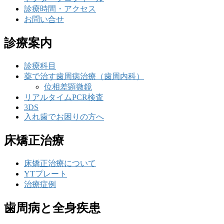
診療時間・アクセス
お問い合せ
診療案内
診療科目
薬で治す歯周病治療（歯周内科）
位相差顕微鏡
リアルタイムPCR検査
3DS
入れ歯でお困りの方へ
床矯正治療
床矯正治療について
YTプレート
治療症例
歯周病と全身疾患