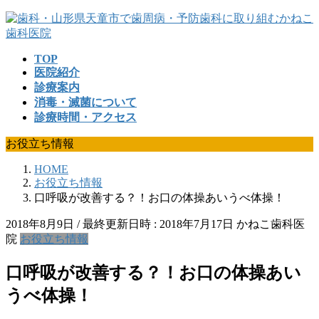
コ
ナ
ン
ビ
テ
ゲ
TOP
ン
ー
医院紹介
ツ
シ
診療案内
へ
ョ
消毒・滅菌について
ス
ン
診療時間・アクセス
キ
に
ッ
移
お役立ち情報
プ
動
HOME
お役立ち情報
口呼吸が改善する？！お口の体操あいうべ体操！
2018年8月9日
/ 最終更新日時 :
2018年7月17日
かねこ歯科医
院
お役立ち情報
口呼吸が改善する？！お口の体操あい
うべ体操！