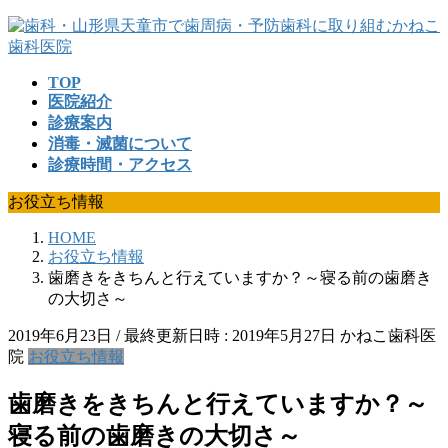
コ
ナ
ン
ビ
テ
ゲ
TOP
ン
ー
医院紹介
ツ
シ
診療案内
へ
ョ
消毒・滅菌について
ス
ン
診療時間・アクセス
キ
に
ッ
移
お役立ち情報
プ
動
HOME
お役立ち情報
歯磨きをきちんと行えていますか？～寝る前の歯磨き
の大切さ～
2019年6月23日
/ 最終更新日時 :
2019年5月27日
かねこ歯科医
院
お役立ち情報
歯磨きをきちんと行えていますか？～
寝る前の歯磨きの大切さ～