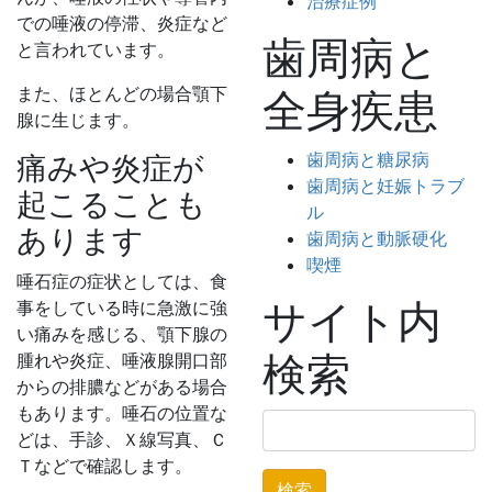
治療症例
での唾液の停滞、炎症など
歯周病と
と言われています。
また、ほとんどの場合顎下
全身疾患
腺に生じます。
歯周病と糖尿病
痛みや炎症が
歯周病と妊娠トラブ
起こることも
ル
あります
歯周病と動脈硬化
喫煙
唾石症の症状としては、食
サイト内
事をしている時に急激に強
い痛みを感じる、顎下腺の
検索
腫れや炎症、唾液腺開口部
からの排膿などがある場合
もあります。唾石の位置な
検
どは、手診、Ｘ線写真、Ｃ
索:
Ｔなどで確認します。