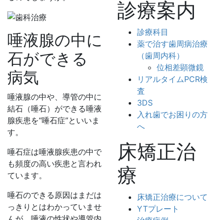
診療案内
診療科目
唾液腺の中に
薬で治す歯周病治療
石ができる
（歯周内科）
位相差顕微鏡
病気
リアルタイムPCR検
査
唾液腺の中や、導管の中に
3DS
結石（唾石）ができる唾液
入れ歯でお困りの方
腺疾患を“唾石症”といいま
へ
す。
床矯正治
唾石症は唾液腺疾患の中で
も頻度の高い疾患と言われ
療
ています。
唾石のできる原因はまだは
床矯正治療について
っきりとはわかっていませ
YTプレート
んが、唾液の性状や導管内