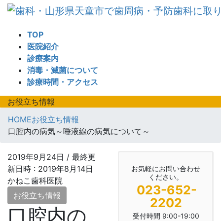
コ
ナ
ン
ビ
テ
ゲ
TOP
ン
ー
医院紹介
ツ
シ
診療案内
へ
ョ
消毒・滅菌について
ス
ン
診療時間・アクセス
キ
に
ッ
移
お役立ち情報
プ
動
HOME
お役立ち情報
口腔内の病気～唾液線の病気について～
2019年9月24日
/ 最終更
新日時 :
2019年8月14日
お気軽にお問い合わせ
ください。
かねこ歯科医院
023-652-
お役立ち情報
2202
口腔内の
受付時間 9:00-19:00