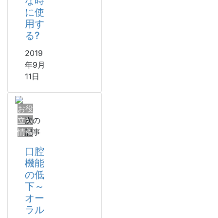
な時
に使
用す
る?
2019
年9月
11日
お役
立ち
次の
情報
記事
口腔
機能
の低
下～
オー
ラル