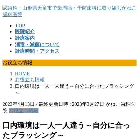
コ
ナ
ン
ビ
テ
ゲ
TOP
ン
ー
医院紹介
ツ
シ
診療案内
へ
ョ
消毒・滅菌について
ス
ン
診療時間・アクセス
キ
に
ッ
移
お役立ち情報
プ
動
HOME
お役立ち情報
口内環境は一人一人違う～自分に合ったブラッシング
～
2023年4月13日
/ 最終更新日時 :
2023年3月27日
かねこ歯科医
院
お役立ち情報
口内環境は一人一人違う～自分に合っ
たブラッシング～