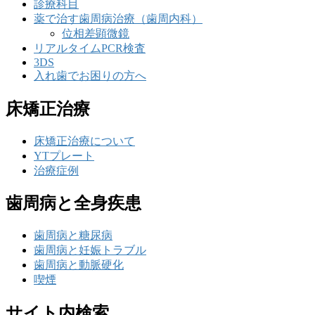
診療科目
薬で治す歯周病治療（歯周内科）
位相差顕微鏡
リアルタイムPCR検査
3DS
入れ歯でお困りの方へ
床矯正治療
床矯正治療について
YTプレート
治療症例
歯周病と全身疾患
歯周病と糖尿病
歯周病と妊娠トラブル
歯周病と動脈硬化
喫煙
サイト内検索