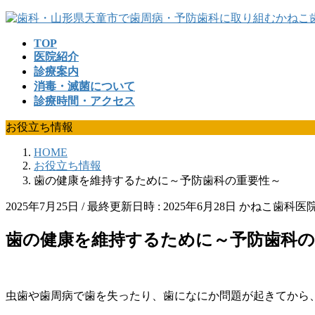
コ
ナ
ン
ビ
TOP
テ
ゲ
医院紹介
ン
ー
診療案内
ツ
シ
消毒・滅菌について
へ
ョ
診療時間・アクセス
ス
ン
キ
に
お役立ち情報
ッ
移
プ
動
HOME
お役立ち情報
歯の健康を維持するために～予防歯科の重要性～
2025年7月25日
/ 最終更新日時 :
2025年6月28日
かねこ歯科医
歯の健康を維持するために～予防歯科の
虫歯や歯周病で歯を失ったり、歯になにか問題が起きてから