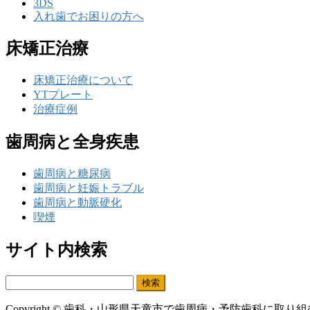
3DS
入れ歯でお困りの方へ
床矯正治療
床矯正治療について
YTプレート
治療症例
歯周病と全身疾患
歯周病と糖尿病
歯周病と妊娠トラブル
歯周病と動脈硬化
喫煙
サイト内検索
検
索:
Copyright © 歯科・山形県天童市で歯周病・予防歯科に取り組むかねこ歯