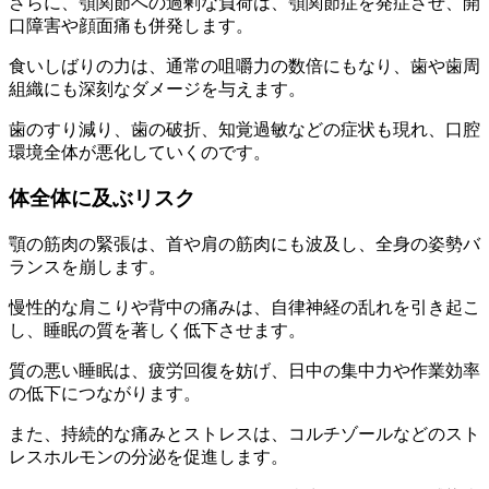
さらに、顎関節への過剰な負荷は、顎関節症を発症させ、開
口障害や顔面痛も併発します。
食いしばりの力は、通常の咀嚼力の数倍にもなり、歯や歯周
組織にも深刻なダメージを与えます。
歯のすり減り、歯の破折、知覚過敏などの症状も現れ、口腔
環境全体が悪化していくのです。
体全体に及ぶリスク
顎の筋肉の緊張は、首や肩の筋肉にも波及し、全身の姿勢バ
ランスを崩します。
慢性的な肩こりや背中の痛みは、自律神経の乱れを引き起こ
し、睡眠の質を著しく低下させます。
質の悪い睡眠は、疲労回復を妨げ、日中の集中力や作業効率
の低下につながります。
また、持続的な痛みとストレスは、コルチゾールなどのスト
レスホルモンの分泌を促進します。