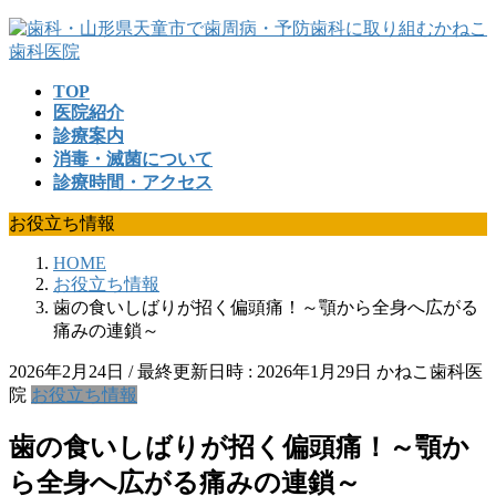
コ
ナ
ン
ビ
テ
ゲ
TOP
ン
ー
医院紹介
ツ
シ
診療案内
へ
ョ
消毒・滅菌について
ス
ン
診療時間・アクセス
キ
に
ッ
移
お役立ち情報
プ
動
HOME
お役立ち情報
歯の食いしばりが招く偏頭痛！～顎から全身へ広がる
痛みの連鎖～
2026年2月24日
/ 最終更新日時 :
2026年1月29日
かねこ歯科医
院
お役立ち情報
歯の食いしばりが招く偏頭痛！～顎か
ら全身へ広がる痛みの連鎖～