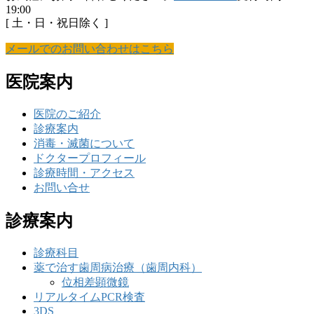
19:00
[ 土・日・祝日除く ]
メールでのお問い合わせはこちら
医院案内
医院のご紹介
診療案内
消毒・滅菌について
ドクタープロフィール
診療時間・アクセス
お問い合せ
診療案内
診療科目
薬で治す歯周病治療（歯周内科）
位相差顕微鏡
リアルタイムPCR検査
3DS