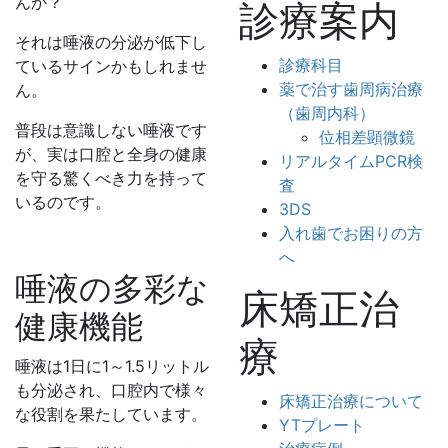
んか？
診療案内
それは唾液の分泌が低下し
診療科目
ているサインかもしれませ
薬で治す歯周病治療
ん。
（歯周内科）
普段は意識しない唾液です
位相差顕微鏡
が、実は口腔と全身の健康
リアルタイムPCR検
を守る驚くべき力を持って
査
いるのです。
3DS
入れ歯でお困りの方
へ
唾液の多彩な
床矯正治
健康機能
療
唾液は1日に1～1.5リットル
も分泌され、口腔内で様々
床矯正治療について
な役割を果たしています。
YTプレート