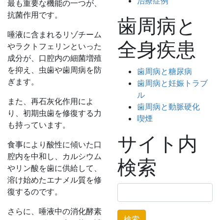
治療症例
最も重要な機能の一つが、
抗菌作用です。
歯周病と
唾液に含まれるリゾチーム
全身疾患
やラクトフェリンといった
成分が、口腔内の細菌増殖
を抑え、虫歯や歯周病を防
歯周病と糖尿病
ぎます。
歯周病と妊娠トラブ
ル
また、再石灰化作用によ
歯周病と動脈硬化
り、初期虫歯を修復する力
喫煙
も持っています。
サイト内
食事により酸性に傾いた口
腔内を中和し、カルシウム
検索
やリン酸を歯に供給して、
溶け始めたエナメル質を修
検
復するのです。
索:
さらに、唾液中の消化酵素