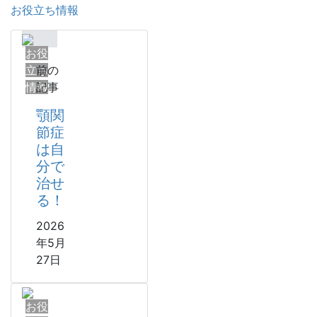
お役立ち情報
お役
立ち
前の
情報
記事
顎関
節症
は自
分で
治せ
る！
2026
年5月
27日
お役