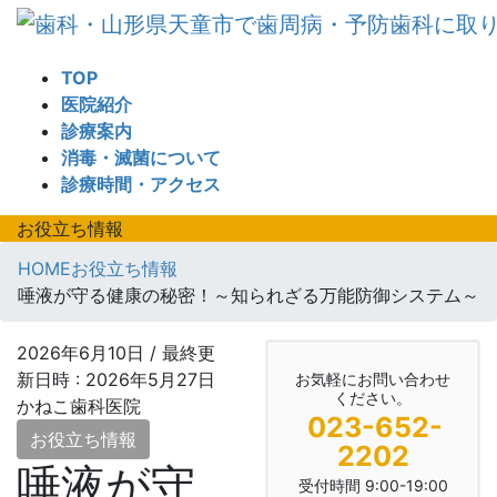
コ
ナ
ン
ビ
テ
ゲ
TOP
ン
ー
医院紹介
ツ
シ
診療案内
へ
ョ
消毒・滅菌について
ス
ン
診療時間・アクセス
キ
に
ッ
移
お役立ち情報
プ
動
HOME
お役立ち情報
唾液が守る健康の秘密！～知られざる万能防御システム～
2026年6月10日
/ 最終更
新日時 :
2026年5月27日
お気軽にお問い合わせ
ください。
かねこ歯科医院
023-652-
お役立ち情報
2202
唾液が守
受付時間 9:00-19:00