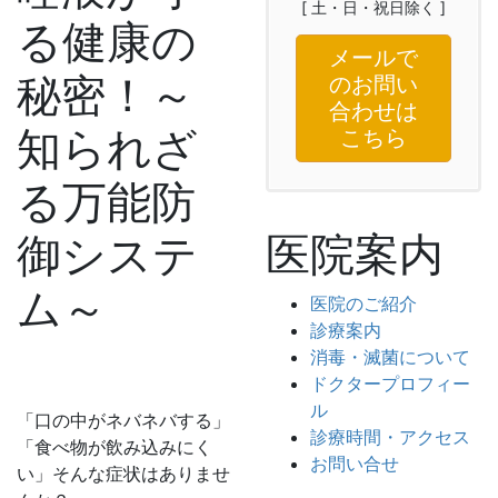
[ 土・日・祝日除く ]
る健康の
メールで
秘密！～
のお問い
合わせは
知られざ
こちら
る万能防
医院案内
御システ
ム～
医院のご紹介
診療案内
消毒・滅菌について
ドクタープロフィー
ル
「口の中がネバネバする」
診療時間・アクセス
「食べ物が飲み込みにく
お問い合せ
い」そんな症状はありませ