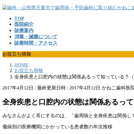
コ
ナ
ン
ビ
TOP
テ
ゲ
医院紹介
ン
ー
診療案内
ツ
シ
消毒・滅菌について
へ
ョ
診療時間・アクセス
ス
ン
キ
に
お役立ち情報
ッ
移
プ
動
HOME
お役立ち情報
全身疾患と口腔内の状態は関係あるって知っている？（
2017年4月12日
/ 最終更新日時 :
2017年4月12日
かねこ歯科医
全身疾患と口腔内の状態は関係あるって
みなさんがよく耳にするのは、「歯周病と全身疾患は関係し
傷病別の医療機関にかかっている患者数の年次推移