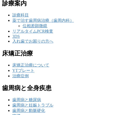
診療案内
診療科目
薬で治す歯周病治療（歯周内科）
位相差顕微鏡
リアルタイムPCR検査
3DS
入れ歯でお困りの方へ
床矯正治療
床矯正治療について
YTプレート
治療症例
歯周病と全身疾患
歯周病と糖尿病
歯周病と妊娠トラブル
歯周病と動脈硬化