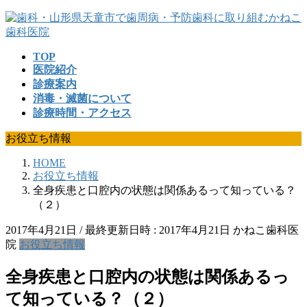
コ
ナ
ン
ビ
テ
ゲ
TOP
ン
ー
医院紹介
ツ
シ
診療案内
へ
ョ
消毒・滅菌について
ス
ン
診療時間・アクセス
キ
に
ッ
移
お役立ち情報
プ
動
HOME
お役立ち情報
全身疾患と口腔内の状態は関係あるって知っている？
（２）
2017年4月21日
/ 最終更新日時 :
2017年4月21日
かねこ歯科医
院
お役立ち情報
全身疾患と口腔内の状態は関係あるっ
て知っている？（２）