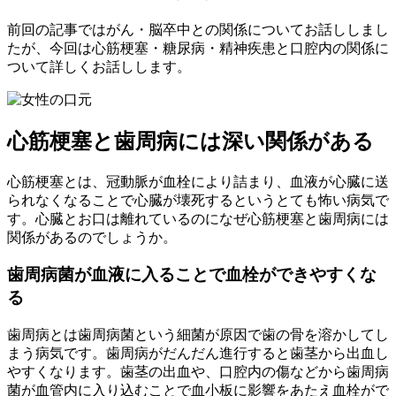
前回の記事ではがん・脳卒中との関係についてお話ししまし
たが、今回は心筋梗塞・糖尿病・精神疾患と口腔内の関係に
ついて詳しくお話しします。
心筋梗塞と歯周病には深い関係がある
心筋梗塞とは、冠動脈が血栓により詰まり、血液が心臓に送
られなくなることで心臓が壊死するというとても怖い病気で
す。心臓とお口は離れているのになぜ心筋梗塞と歯周病には
関係があるのでしょうか。
歯周病菌が血液に入ることで血栓ができやすくな
る
歯周病とは歯周病菌という細菌が原因で歯の骨を溶かしてし
まう病気です。歯周病がだんだん進行すると歯茎から出血し
やすくなります。歯茎の出血や、口腔内の傷などから歯周病
菌が血管内に入り込むことで血小板に影響をあたえ血栓がで