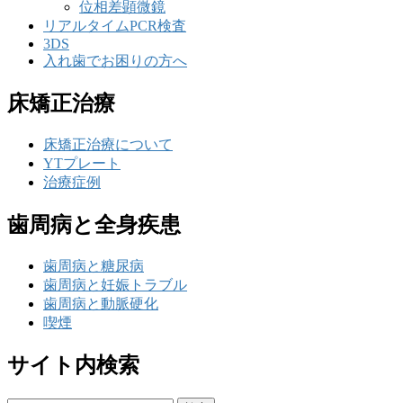
位相差顕微鏡
リアルタイムPCR検査
3DS
入れ歯でお困りの方へ
床矯正治療
床矯正治療について
YTプレート
治療症例
歯周病と全身疾患
歯周病と糖尿病
歯周病と妊娠トラブル
歯周病と動脈硬化
喫煙
サイト内検索