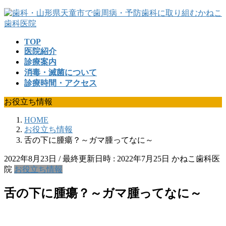
コ
ナ
ン
ビ
テ
ゲ
TOP
ン
ー
医院紹介
ツ
シ
診療案内
へ
ョ
消毒・滅菌について
ス
ン
診療時間・アクセス
キ
に
ッ
移
お役立ち情報
プ
動
HOME
お役立ち情報
舌の下に腫瘍？～ガマ腫ってなに～
2022年8月23日
/ 最終更新日時 :
2022年7月25日
かねこ歯科医
院
お役立ち情報
舌の下に腫瘍？～ガマ腫ってなに～