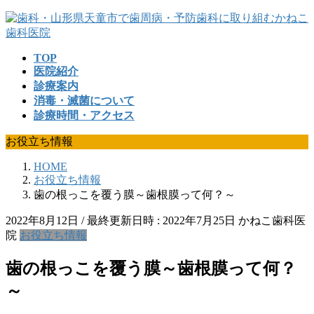
コ
ナ
ン
ビ
テ
ゲ
TOP
ン
ー
医院紹介
ツ
シ
診療案内
へ
ョ
消毒・滅菌について
ス
ン
診療時間・アクセス
キ
に
ッ
移
お役立ち情報
プ
動
HOME
お役立ち情報
歯の根っこを覆う膜～歯根膜って何？～
2022年8月12日
/ 最終更新日時 :
2022年7月25日
かねこ歯科医
院
お役立ち情報
歯の根っこを覆う膜～歯根膜って何？
～