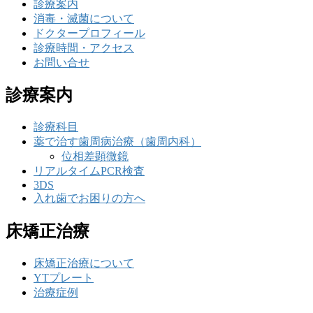
診療案内
消毒・滅菌について
ドクタープロフィール
診療時間・アクセス
お問い合せ
診療案内
診療科目
薬で治す歯周病治療（歯周内科）
位相差顕微鏡
リアルタイムPCR検査
3DS
入れ歯でお困りの方へ
床矯正治療
床矯正治療について
YTプレート
治療症例