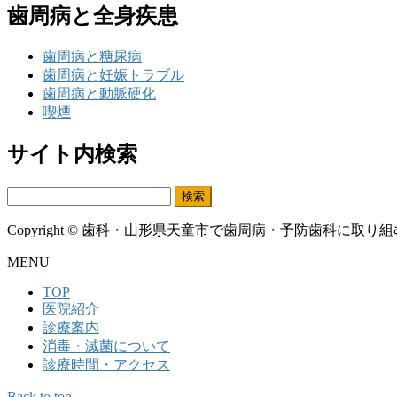
歯周病と全身疾患
歯周病と糖尿病
歯周病と妊娠トラブル
歯周病と動脈硬化
喫煙
サイト内検索
検
索:
Copyright © 歯科・山形県天童市で歯周病・予防歯科に取り組むかねこ歯
MENU
TOP
医院紹介
診療案内
消毒・滅菌について
診療時間・アクセス
Back to top