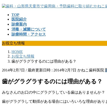
コ
ナ
ン
ビ
TOP
テ
ゲ
医院紹介
ン
ー
診療案内
ツ
シ
消毒・滅菌について
へ
ョ
診療時間・アクセス
ス
ン
キ
に
お役立ち情報
ッ
移
プ
動
HOME
お役立ち情報
歯がグラグラするのには理由がある？
2014年2月7日
/ 最終更新日時 :
2014年2月7日
かねこ歯科医院
歯がグラグラするのには理由がある？
みなさんのお口の中にグラグラしている歯はありませんか？
歯がグラグラして動揺がある場合にはいろいろな理由があり